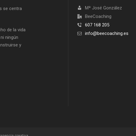
Mª José González
s se centra
BeeCoaching
607 168 205
ho de la vida
info@beecoaching.es
ni ningún
nstruirse y
agencia creativa