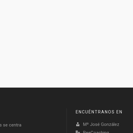
ENCUÉNTRANOS EN
Mª José González
s se centra
BeeCoaching