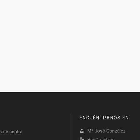
ENCUÉNTRANOS EN
Mª José González
s se centra
BeeCoaching